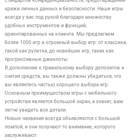
стандартов конфиденциальности, предотвращения
кражи личных данных и безопасности. Наши игры
всегда у вас под рукой благодаря множеству
удобных инструментов и функций,
ориентированных на клиента. Мы предлагаем
более 1000 игр и огромный выбор игр: от классики,
такой как рулетка, до новейших игр, таких как
прогрессивные джекпоты.
В дополнение к правильному выбору депозитов и
снятия средств, вы также должны убедиться, что
вы являетесь частью хорошего выбора игр.
Основным преимуществом игры с мобильного
устройства является большой экран, а значит, вам
легче увидеть все детали.
Новые названия всегда объявляются с большой
помпой, и они получают то внимание, которого
заслуживают.