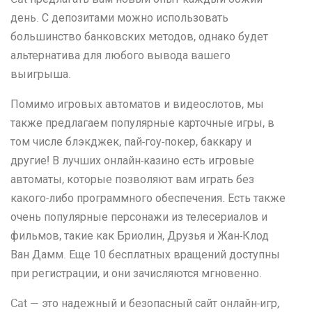
день. С депозитами можно использовать
большинство банковских методов, однако будет
альтернатива для любого вывода вашего
выигрыша.
Помимо игровых автоматов и видеослотов, мы
также предлагаем популярные карточные игры, в
том числе блэкджек, пай-гоу-покер, баккару и
другие! В лучших онлайн-казино есть игровые
автоматы, которые позволяют вам играть без
какого-либо программного обеспечения. Есть также
очень популярные персонажи из телесериалов и
фильмов, такие как Бриолин, Друзья и Жан-Клод
Ван Дамм. Еще 10 бесплатных вращений доступны
при регистрации, и они зачисляются мгновенно.
Cat — это надежный и безопасный сайт онлайн-игр,