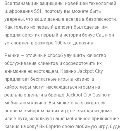
Все транзакции защищены новейшей технологией
шифрования SSL, поэтому вы можете быть
уверены, что ваши данные всегда в безопасности.
Как только их первый депозит был сделан, им
предлагается их первый в истории бонус Cat, и он
установлен в размере 100% от депозита.
Рынки — отличный способ улучшить качество
обслуживания клиентов и сосредоточить их
внимание на настоящем. Казино Jackpot City
предлагает бесплатные игры в казино, а
хайроллеры могут наслаждаться играми на
реальные деньги в бренде Jackpot City Casino и
мобильном казино. Вы можете наслаждаться
полным выбором наших игр, не выходя из дома,
или в пути, используя наше мобильное приложение
казино на ходу! Выберите свою любимую игру, будь