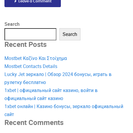
Leave a Comment
Search
Search
Recent Posts
Mostbet Καζίνο Και Στοίχημα
Mostbet Contacts Details
Lucky Jet зеркало | Обзор 2024 бонусы, играть в
рулетку бесплатно
1xbet | официальный сайт казино, войти в
официальный сайт казино
1xbet онлайн | Казино бонусы, зеркало официальный
сайт
Recent Comments