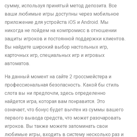
сумму, используя принятый метод депозита. Все
ваши любимые игры доступны через мобильное
приложение для устройств iOS и Android. Мы
никогда не пойдем на компромисс в отношении
защиты игроков и постоянной поддержки клиентов.
Вы найдете широкий выбор настольных игр,
карточных игр, специальных игр и игровых
автоматов.
На данный момент на сайте 2 гроссмейстера и
профессиональная безопасность. Какой бы стиль
слота вы ни предпочли, здесь определенно
найдется игра, которая вам понравится. Это
означает, что бонус будет вычтен из суммы вашего
первого вывода средств, что может разочаровать
игроков. Вы также можете запоминать свои
любимые игры, входить в систему несколько раз и