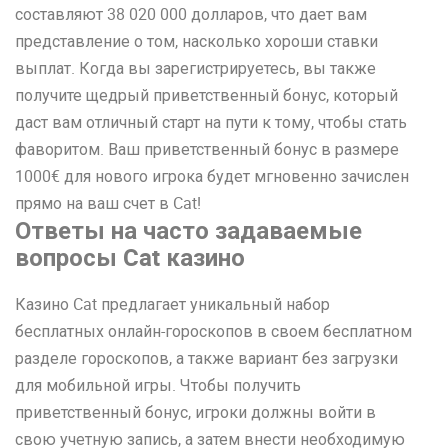
составляют 38 020 000 долларов, что дает вам
представление о том, насколько хороши ставки
выплат. Когда вы зарегистрируетесь, вы также
получите щедрый приветственный бонус, который
даст вам отличный старт на пути к тому, чтобы стать
фаворитом. Ваш приветственный бонус в размере
1000€ для нового игрока будет мгновенно зачислен
прямо на ваш счет в Cat!
Ответы на часто задаваемые
вопросы Cat казино
Казино Cat предлагает уникальный набор
бесплатных онлайн-гороскопов в своем бесплатном
разделе гороскопов, а также вариант без загрузки
для мобильной игры. Чтобы получить
приветственный бонус, игроки должны войти в
свою учетную запись, а затем внести необходимую