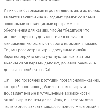
своих мобильных приложений.
У них есть безопасная игровая лицензия, и их целью
является заключение выгодных сделок со всеми
основными поставщиками программного
обеспечения для казино. Чтобы убедиться, что
игроки получают удовольствие и получают
максимальную отдачу от своего времени в казино
Cat, мы рассмотрим игры, доступные онлайн.
Зарегистрируйте свою учетную запись, а затем
внесите свой первый депозит, добавив реальные
деньги на свой счет в Cat.
Cat — это постоянно растущий портал онлайн-казино,
который постоянно добавляет новые игры и
добавляет новые и улучшенные возможности
онлайн-игр в вашем доме. Итак, вы готовы стать
частью этого захватывающего нового мира онлайн-