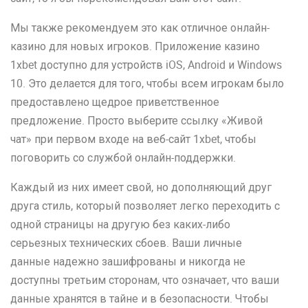
Мы также рекомендуем это как отличное онлайн-
казино для новых игроков. Приложение казино
1xbet доступно для устройств iOS, Android и Windows
10. Это делается для того, чтобы всем игрокам было
предоставлено щедрое приветственное
предложение. Просто выберите ссылку «Живой
чат» при первом входе на веб-сайт 1xbet, чтобы
поговорить со службой онлайн-поддержки.
Каждый из них имеет свой, но дополняющий друг
друга стиль, который позволяет легко переходить с
одной страницы на другую без каких-либо
серьезных технических сбоев. Ваши личные
данные надежно зашифрованы и никогда не
доступны третьим сторонам, что означает, что ваши
данные хранятся в тайне и в безопасности. Чтобы