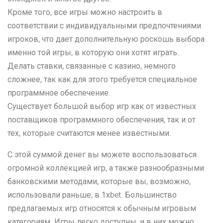
Кроме того, все игры можно настроить в
соответствии с индивидуальными предпочтениями
игроков, что дает дополнительную роскошь выбора
именно той игры, в которую они хотят играть.
Делать ставки, связанные с казино, немного
сложнее, так как для этого требуется специальное
программное обеспечение.
Существует большой выбор игр как от известных
поставщиков программного обеспечения, так и от
тех, которые считаются менее известными.
С этой суммой денег вы можете воспользоваться
огромной коллекцией игр, а также разнообразными
банковскими методами, которые вы, возможно,
использовали раньше, в 1xbet. Большинство
предлагаемых игр относятся к обычным игровым
категориям. Игры легко доступны, и в них можно