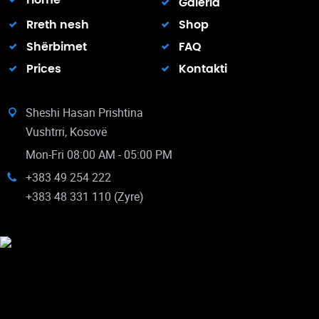
Home
Galeria
Rreth nesh
Shop
Shërbimet
FAQ
Prices
Kontakti
Sheshi Hasan Prishtina
Vushtrri, Kosovë
Mon-Fri 08:00 AM - 05:00 PM
+383 49 254 222
+383 48 331 110 (Zyre)