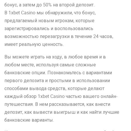
бонус, а затем до 50% на второй депозит.
В 1xbet Casino мы обнаружили, что бонус,
предлагаемый новым игрокам, которые
зарегистрировались и воспользовались
возможностью перезагрузки в течение 24 часов,
имеет реальную ценность.
Вы можете играть на ходу, в любое время и в
любом месте, используя самые сложные
банковские опции. Познакомьтесь с вариантами
первого депозита и простыми в использовании
способами вывода средств, которые делают
каждый обзор 1xbet Casino частью вашего онлайн-
путешествия. В нем рассказывается, как внести
депозит, как вывести выигрыш и как найти лучшие
банковские варианты.