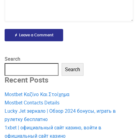
Leave a Comment
Search
Search
Recent Posts
Mostbet Καζίνο Και Στοίχημα
Mostbet Contacts Details
Lucky Jet зеркало | Обзор 2024 бонусы, играть в
рулетку бесплатно
1xbet | официальный сайт казино, войти в
официальный сайт казино