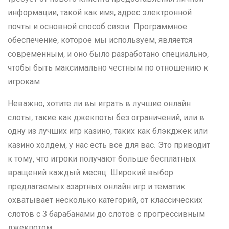
информации, такой как имя, адрес электронной
почты и основной способ связи. Программное
обеспечение, которое мы используем, является
современным, и оно было разработано специально,
чтобы быть максимально честным по отношению к
игрокам.
Неважно, хотите ли вы играть в лучшие онлайн-
слоты, такие как джекпоты без ограничений, или в
одну из лучших игр казино, таких как блэкджек или
казино холдем, у нас есть все для вас. Это приводит
к тому, что игроки получают больше бесплатных
вращений каждый месяц. Широкий выбор
предлагаемых азартных онлайн-игр и тематик
охватывает несколько категорий, от классических
слотов с 3 барабанами до слотов с прогрессивным
джекпотом.