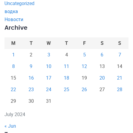
Uncategorized
водка
Новости
Archive
M
T
W
T
F
S
S
1
2
3
4
5
6
7
8
9
10
11
12
13
14
15
16
17
18
19
20
21
22
23
24
25
26
27
28
29
30
31
July 2024
« Jun