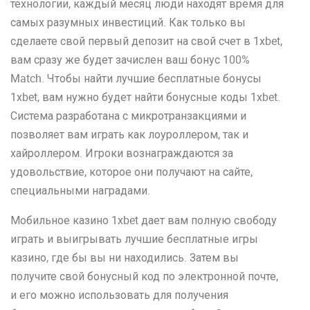
технологии, каждый месяц люди находят время для
самых разумных инвестиций. Как только вы
сделаете свой первый депозит на свой счет в 1xbet,
вам сразу же будет зачислен ваш бонус 100%
Match. Чтобы найти лучшие бесплатные бонусы
1xbet, вам нужно будет найти бонусные коды 1xbet.
Система разработана с микротранзакциями и
позволяет вам играть как лоуроллером, так и
хайроллером. Игроки вознаграждаются за
удовольствие, которое они получают на сайте,
специальными наградами.
Мобильное казино 1xbet дает вам полную свободу
играть и выигрывать лучшие бесплатные игры
казино, где бы вы ни находились. Затем вы
получите свой бонусный код по электронной почте,
и его можно использовать для получения