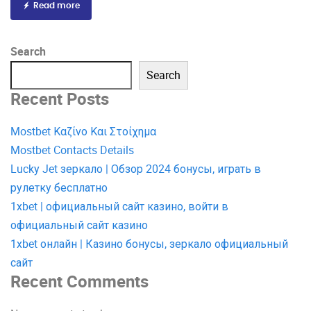
Read more
Search
Search
Recent Posts
Mostbet Καζίνο Και Στοίχημα
Mostbet Contacts Details
Lucky Jet зеркало | Обзор 2024 бонусы, играть в
рулетку бесплатно
1xbet | официальный сайт казино, войти в
официальный сайт казино
1xbet онлайн | Казино бонусы, зеркало официальный
сайт
Recent Comments