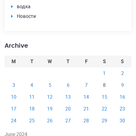
водка
Новости
Archive
M
T
W
T
F
S
S
1
2
3
4
5
6
7
8
9
10
11
12
13
14
15
16
17
18
19
20
21
22
23
24
25
26
27
28
29
30
June 2024