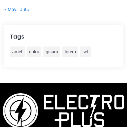
« May
Jul »
Tags
amet
dolor
ipsum
lorem
set