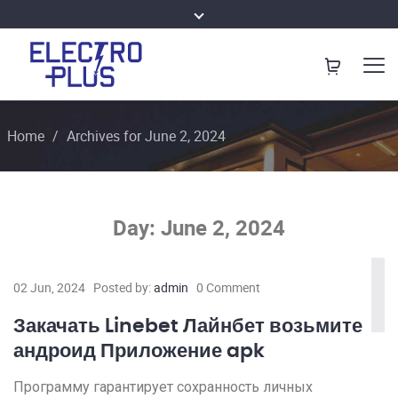
Home
/
Archives for June 2, 2024
Day:
June 2, 2024
02 Jun, 2024
Posted by:
admin
0 Comment
Закачать Linebet Лайнбет возьмите
андроид Приложение apk
Программу гарантирует сохранность личных