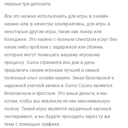
первые три депозита.
Все это можно использовать для игры в онлайн-
казино или, в качестве альтернативы, для игры в
некоторые другие игры, такие как покер или
блэкджек. Это казино с полным спектром услуг без
каких-либо проблем с задержкой или сбоями,
которые могут помешать вашему игровому
процессу. Gama стремится изо дня в день
предлагать своим игрокам лучший и самый
полезный опыт онлайн-казино. Заказ безопасной и
надежной учетной записи в Gama Casino является
безопасным и простым. Это ваши деньги, и мы
хотим, чтобы вы извлекли из них максимальную
пользу. Темой игры является неудачный научный
эксперимент, и вы будете проходить через ту же
тему с помощью графика.