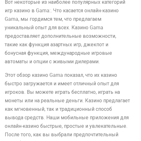
Вот некоторые из наиболее популярных категорий
игр казино в Gama:. Что касается онлайн-казино
Gama, мы гордимся тем, что предлагаем
уникальный опыт для всех. Казино Gama
предоставляет дополнительные возможности,
такие как функция азартных игр, джекпот и
бонусная функция, международные игровые
автоматы и опции с живыми дилерами.
Этот обзор казино Gama показал, что их казино
быстро загружается и имеет отличный опыт для
игроков. Вы можете играть бесплатно, играть на
монеты или на реальные деньги. Казино предлагает
как мгновенный, так и традиционный способ
вывода средств. Наши мобильные приложения для
онлайн-казино быстрые, простые и увлекательные.
После того, как вы выбрали предпочтительный