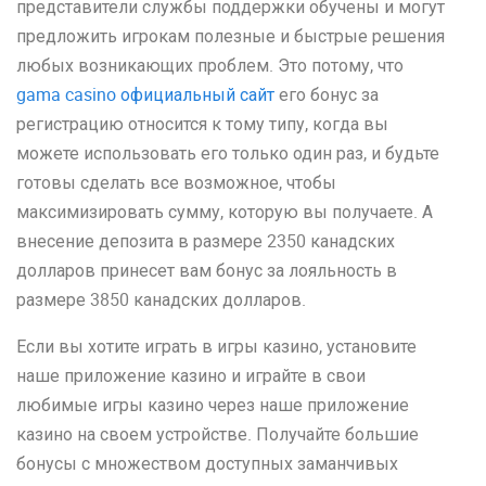
представители службы поддержки обучены и могут
предложить игрокам полезные и быстрые решения
любых возникающих проблем. Это потому, что
gama casino официальный сайт
его бонус за
регистрацию относится к тому типу, когда вы
можете использовать его только один раз, и будьте
готовы сделать все возможное, чтобы
максимизировать сумму, которую вы получаете. А
внесение депозита в размере 2350 канадских
долларов принесет вам бонус за лояльность в
размере 3850 канадских долларов.
Если вы хотите играть в игры казино, установите
наше приложение казино и играйте в свои
любимые игры казино через наше приложение
казино на своем устройстве. Получайте большие
бонусы с множеством доступных заманчивых