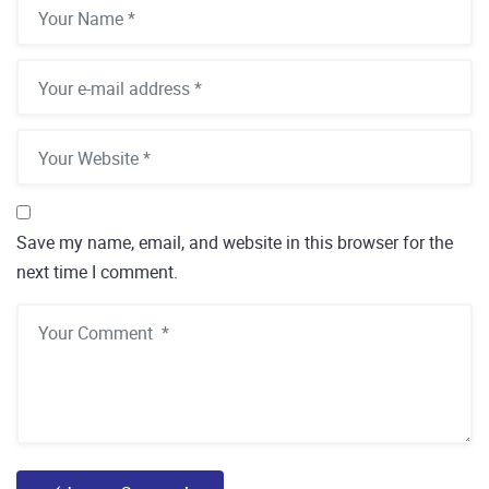
Save my name, email, and website in this browser for the
next time I comment.