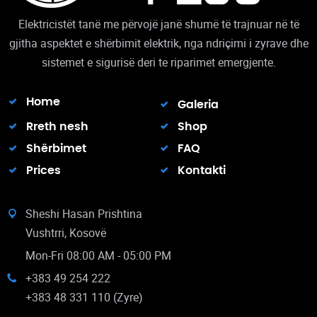
Elektricistët tanë me përvojë janë shumë të trajnuar në të
gjitha aspektet e shërbimit elektrik, nga ndriçimi i zyrave dhe
sistemet e sigurisë deri te riparimet emergjente.
Home
Galeria
Rreth nesh
Shop
Shërbimet
FAQ
Prices
Kontakti
Sheshi Hasan Prishtina
Vushtrri, Kosovë
Mon-Fri 08:00 AM - 05:00 PM
+383 49 254 222
+383 48 331 110 (Zyre)