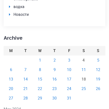
водка
Новости
Archive
M
T
W
T
F
S
S
1
2
3
4
5
6
7
8
9
10
11
12
13
14
15
16
17
18
19
20
21
22
23
24
25
26
27
28
29
30
31
May 2024