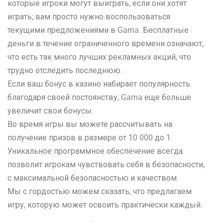
которые игроки могут выиграть, если они хотят
играть; вам просто нужно воспользоваться
текущими предложениями в Gama. Бесплатные
деньги в течение ограниченного времени означают,
что есть так много лучших рекламных акций, что
трудно отследить последнюю.
Если ваш бонус в казино набирает популярность
благодаря своей постоянству, Gama еще больше
увеличит свои бонусы.
Во время игры вы можете рассчитывать на
получение призов в размере от 10 000 до 1.
Уникальное программное обеспечение всегда
позволит игрокам чувствовать себя в безопасности,
с максимальной безопасностью и качеством.
Мы с гордостью можем сказать, что предлагаем
игру, которую может освоить практически каждый.