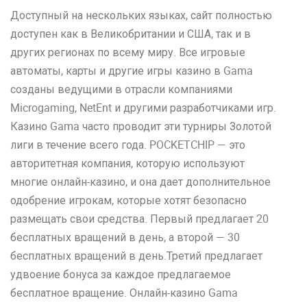
Доступный на нескольких языках, сайт полностью
доступен как в Великобритании и США, так и в
других регионах по всему миру. Все игровые
автоматы, карты и другие игры казино в Gama
созданы ведущими в отрасли компаниями
Microgaming, NetEnt и другими разработчиками игр.
Казино Gama часто проводит эти турниры Золотой
лиги в течение всего года. POCKETCHIP — это
авторитетная компания, которую используют
многие онлайн-казино, и она дает дополнительное
одобрение игрокам, которые хотят безопасно
размещать свои средства. Первый предлагает 20
бесплатных вращений в день, а второй — 30
бесплатных вращений в день.Третий предлагает
удвоение бонуса за каждое предлагаемое
бесплатное вращение. Онлайн-казино Gama