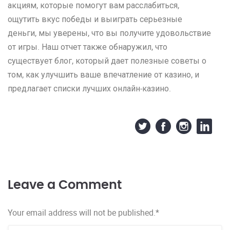
акциям, которые помогут вам расслабиться,
ощутить вкус победы и выиграть серьезные
деньги, мы уверены, что вы получите удовольствие
от игры. Наш отчет также обнаружил, что
существует блог, который дает полезные советы о
том, как улучшить ваше впечатление от казино, и
предлагает списки лучших онлайн-казино.
Leave a Comment
Your email address will not be published.
*