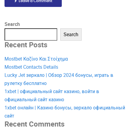
Leave a Comment
Search
Search
Recent Posts
Mostbet Καζίνο Και Στοίχημα
Mostbet Contacts Details
Lucky Jet зеркало | Обзор 2024 бонусы, играть в
рулетку бесплатно
1xbet | официальный сайт казино, войти в
официальный сайт казино
1xbet онлайн | Казино бонусы, зеркало официальный
сайт
Recent Comments