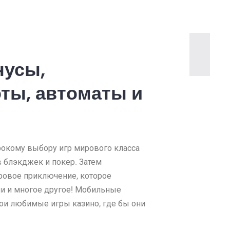
нусы,
ты, автоматы и
окому выбору игр мирового класса
 блэкджек и покер. Затем
гровое приключение, которое
и и многое другое! Мобильные
вои любимые игры казино, где бы они