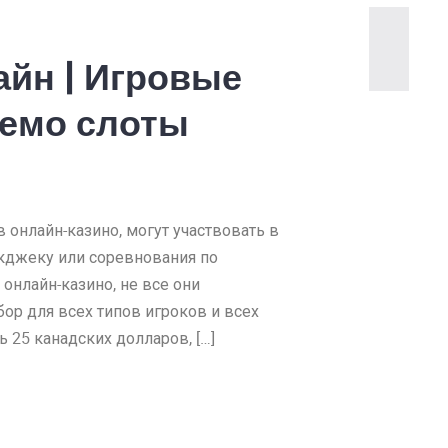
айн | Игровые
демо слоты
 онлайн-казино, могут участвовать в
экджеку или соревнования по
онлайн-казино, не все они
бор для всех типов игроков и всех
 25 канадских долларов, […]