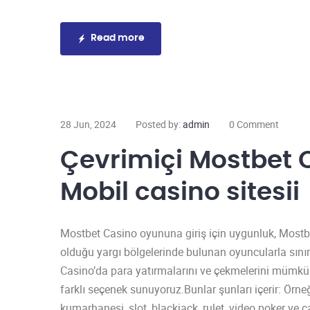
Read more
28 Jun, 2024
Posted by:
admin
0 Comment
Çevrimiçi Mostbet 
Mobil casino sitesii
Mostbet Casino oyununa giriş için uygunluk, Mostb
olduğu yargı bölgelerinde bulunan oyuncularla sınır
Casino’da para yatırmalarını ve çekmelerini mümkün
farklı seçenek sunuyoruz.Bunlar şunları içerir: Örn
kumarhanesi, slot, blackjack, rulet, video poker ve 