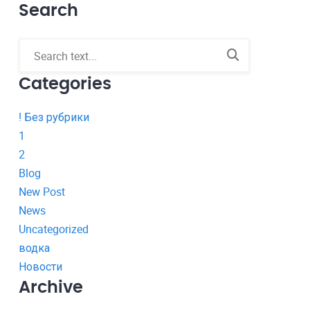
Search
Categories
! Без рубрики
1
2
Blog
New Post
News
Uncategorized
водка
Новости
Archive