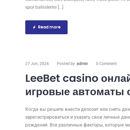
spor bahislerini […]
Read more
27 Jun, 2024
Posted by:
admin
0 Comment
LeeBet casino онла
игровые автоматы 
Когда вы решите внести депозит или снять де
зарегистрироваться и указать свои личные дан
рождения. Все различные факторы, которые мы 