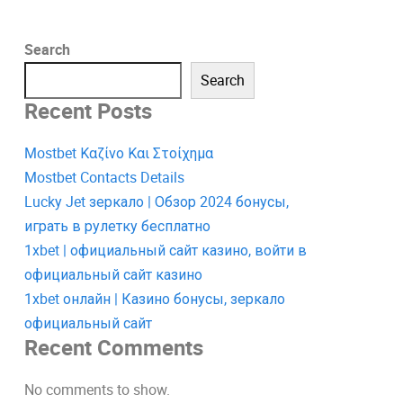
Search
Search
Recent Posts
Mostbet Καζίνο Και Στοίχημα
Mostbet Contacts Details
Lucky Jet зеркало | Обзор 2024 бонусы,
играть в рулетку бесплатно
1xbet | официальный сайт казино, войти в
официальный сайт казино
1xbet онлайн | Казино бонусы, зеркало
официальный сайт
Recent Comments
No comments to show.