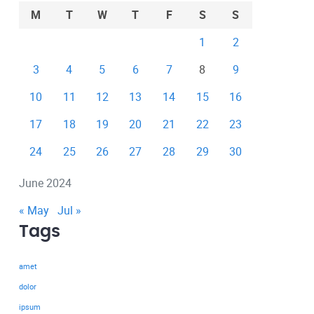
M
T
W
T
F
S
S
1
2
3
4
5
6
7
8
9
10
11
12
13
14
15
16
17
18
19
20
21
22
23
24
25
26
27
28
29
30
June 2024
« May
Jul »
Tags
amet
dolor
ipsum