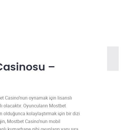
Casinosu –
et Casino’nun oynamak için lisanslı
lı olacaktır. Oyuncuların Mostbet
 olduğunca kolaylaştırmak için bir dizi
eğin, Mostbet Casino’nun mobil
canlı kumarhane gibi oyunların yanı sıra