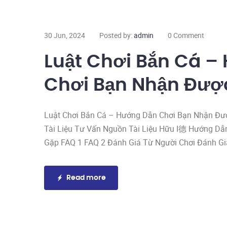
30 Jun, 2024
Posted by:
admin
0 Comment
Luật Chơi Bắn Cá –
Chơi Bạn Nhận Đượ
Luật Chơi Bắn Cá – Hướng Dẫn Chơi Bạn Nhận Đượ
Tài Liệu Tư Vấn Nguồn Tài Liệu Hữu I德 Hướng Dẫ
Gặp FAQ 1 FAQ 2 Đánh Giá Từ Người Chơi Đánh Giá
Read more