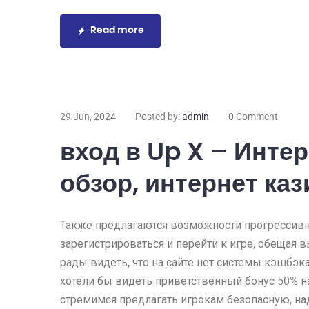
Read more
29 Jun, 2024
Posted by:
admin
0 Comment
вход в Up X – Интер
обзор, интернет каз
Также предлагаются возможности прогрессивно
зарегистрироваться и перейти к игре, обещая
рады видеть, что на сайте нет системы кэшбэк
хотели бы видеть приветственный бонус 50% н
стремимся предлагать игрокам безопасную, над