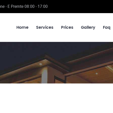
ne - E Premte 08:00 - 17:00
Home
Services
Prices
Gallery
Faq