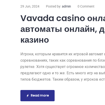
29 Jun, 2024
Posted by:
admin
0 Comment
Vavada casino онл
автоматы онлайн, 
казино
Игроки, которым нравится их игровой автомат в
соревнованиях, таких как соревнования по бл
рулетке. Хотя существует огромное количество 
предлагают одно и то же. Есть много игр на вы
типов бюджетов. Таким образом, у игроков есть
Read more