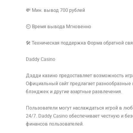
💸 Мин. вывод 700 рублей
⏲️ Время вывода Мгновенно
🛠️ Техническая поддержка Форма обратной связ
Daddy Casino
Дэдди казино предоставляет возможность играт
Официальный сайт предлагает разнообразные и
блэкджек и другие азартные развлечения.
Пользователи могут наслаждаться игрой в люб
24/7. Daddy Casino обеспечивает честную и б
финансов пользователей.