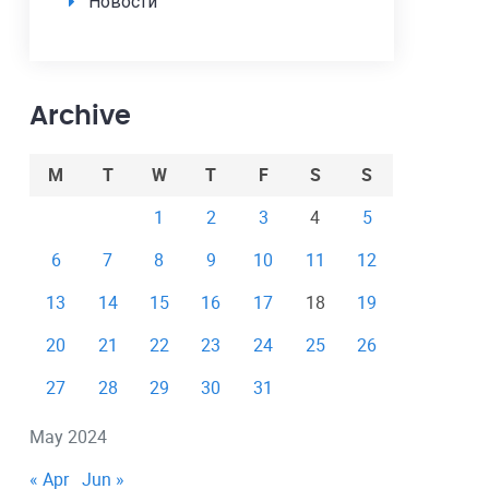
Новости
Archive
M
T
W
T
F
S
S
1
2
3
4
5
6
7
8
9
10
11
12
13
14
15
16
17
18
19
20
21
22
23
24
25
26
27
28
29
30
31
May 2024
« Apr
Jun »