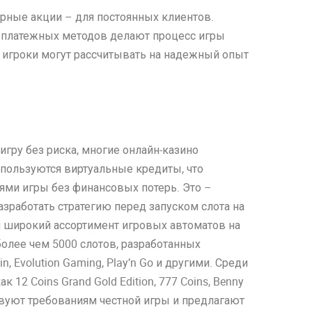
рные акции – для постоянных клиентов.
 платежных методов делают процесс игры
 игроки могут рассчитывать на надежный опыт
игру без риска, многие онлайн-казино
пользуются виртуальные кредиты, что
ями игры без финансовых потерь. Это –
азработать стратегию перед запуском слота на
н широкий ассортимент игровых автоматов на
более чем 5000 слотов, разработанных
, Evolution Gaming, Play’n Go и другими. Среди
 12 Coins Grand Gold Edition, 777 Coins, Benny
ствуют требованиям честной игры и предлагают