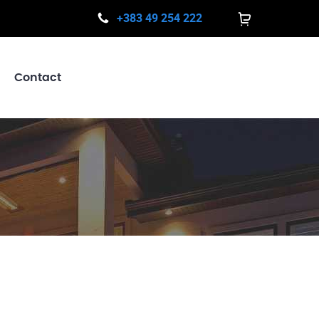
+383 49 254 222
Contact