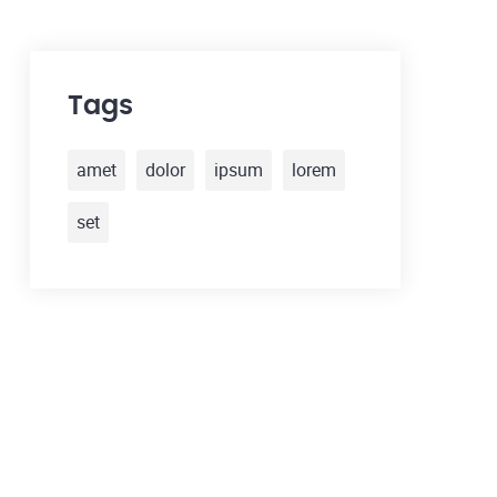
Tags
amet
dolor
ipsum
lorem
set