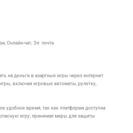
и, Онлайн-чат, Эл. почта
ь на деньги в азартные игры через интернет.
гры, включая игровые автоматы, рулетку,
ое удобное время, так как платформа доступна
езопасную игру, принимая меры для защиты