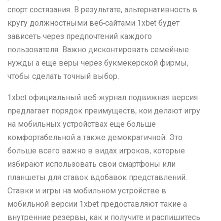
спорт состязания. В результате, альтернативность в
кругу должностными веб-сайтами 1xbet будет
зависеть через предпочтений каждого
пользователя. Важно дисконтировать семейные
нужды а еще веры через букмекерской фирмы,
чтобы сделать точный выбор.
1xbet официальный веб-журнал подвижная версия
предлагает порядок преимуществ, кои делают игру
на мобильных устройствах еще больше
комфортабельной а также демократичной. Это
больше всего важно в видах игроков, которые
избирают использовать свои смартфоны или
планшеты для ставок вдобавок представлений.
Ставки и игры на мобильном устройстве в
мобильной версии 1xbet предоставляют такие а
внутренние резервы, как и получите и распишитесь