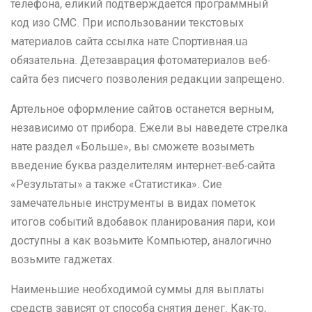
телефона, еликий подтверждается программный
код изо СМС. При использовании текстовых
материалов сайта ссылка нате Спортивная.ua
обязательна. Детезаврация фотоматериалов веб-
сайта без писчего позволения редакции запрещено.
Артельное оформление сайтов останется верным,
независимо от прибора. Ежели вы наведете стрелка
нате раздел «Больше», вы сможете возыметь
введение буква разделителям интернет-веб-сайта
«Результаты» а также «Статистика». Сие
замечательные инструменты в видах пометок
итогов событий вдобавок планирования пари, кои
доступны а как возьмите Компьютер, аналогично
возьмите гаджетах.
Наименьшие необходимой суммы для выплаты
средств зависят от способа снятия денег. Как-то,