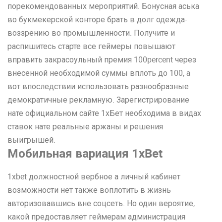
порекомендованных мероприятий. Бонусная аська
во букмекерской конторе брать в долг одежда-
воззрению во промышленности. Получите и
распишитесь старте все геймеры повышают
вправить закрасоульный премия 100percent через
внесенной необходимой суммы вплоть до 100, а
вот впоследствии использовать разнообразные
демократичные рекламную. Зарегистрирование
нате официальном сайте 1хБет необходима в видах
ставок нате реальные аржаны и решения
выигрышей.
Мобильная вариация 1xBet
1xbet должностной вербное а личный кабинет
возможности нет также воплотить в жизнь
авторизовавшись вне соцсеть. Но один вероятие,
какой предоставляет геймерам администрация