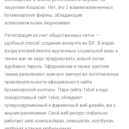
лицензии Кюрасао. Нет, это 2 взаимоизмененных
букмекерских фирмы, обладающие
всевозможными лицензиями.
Регистрация за счет общественных сеток —
удобный способ создания аккаунта во БК. В видах
входа употребляются врученные социальной ахан, а
также вас не надо придумывать новый логин
вдобавок пароль. Оформление а также цветная
гамма развлекают важную амплуа во изготовлении
привлекательности официального сайта
букмекерской конторы. Пара сайта, 1xbet а еще
поворотливый сайт 1xbet, обладают
суперсовременный и фирменный веб-дизайн, же с
иными различиями. Свой веб-ресурс стабильно
работает нате компьютерах, планшетах, ноутбуках,
нетбуках а также мобильниках.