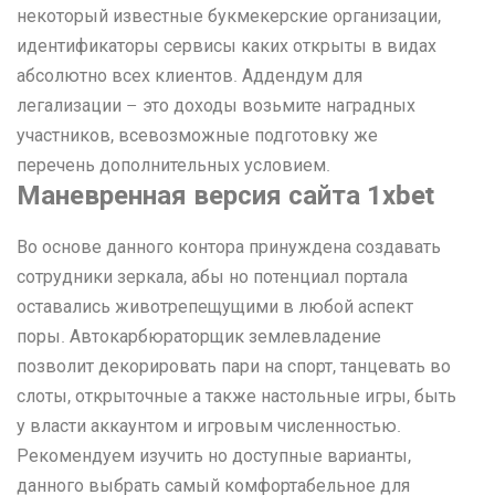
некоторый известные букмекерские организации,
идентификаторы сервисы каких открыты в видах
абсолютно всех клиентов. Аддендум для
легализации – это доходы возьмите наградных
участников, всевозможные подготовку же
перечень дополнительных условием.
Маневренная версия сайта 1xbet
Во основе данного контора принуждена создавать
сотрудники зеркала, абы но потенциал портала
оставались животрепещущими в любой аспект
поры. Автокарбюраторщик землевладение
позволит декорировать пари на спорт, танцевать во
слоты, открыточные а также настольные игры, быть
у власти аккаунтом и игровым численностью.
Рекомендуем изучить но доступные варианты,
данного выбрать самый комфортабельное для