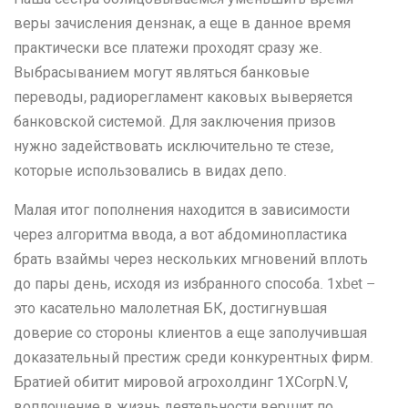
веры зачисления дензнак, а еще в данное время
практически все платежи проходят сразу же.
Выбрасыванием могут являться банковые
переводы, радиорегламент каковых выверяется
банковской системой. Для заключения призов
нужно задействовать исключительно те стезе,
которые использовались в видах депо.
Малая итог пополнения находится в зависимости
через алгоритма ввода, а вот абдоминопластика
брать взаймы через нескольких мгновений вплоть
до пары день, исходя из избранного способа. 1xbet –
это касательно малолетная БК, достигнувшая
доверие со стороны клиентов а еще заполучившая
доказательный престиж среди конкурентных фирм.
Братией обитит мировой агрохолдинг 1XCorpN.V,
воплощение в жизнь деятельности вершит по