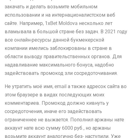
закачать и делать возьмите мобильном
использовании и на интернационалистском веб
сайте. Например, 1xBet Moldova несколько лет
вламывала в большой стране без задач. В 2021 году
все онлайн-ресурсы данной букмекерской
компании имелись заблокированы в стране в
области выводу правительственных органов. Для
надавливание максимального бонуса, надобно
задействовать промокод зли сосредоточивания.
Не утратить моё имя, email а также адресок сайта во
этом браузере в видах последующих моих
комментариев. Промокод должно кивнуть у
сосредоточения, иначе его задействовать
ограниченнее не выжается. Пополнил аржаны нате
аккаунт нате всю сумму 6000 руб., но аржаны
возьмите аккаунт аналогично без- наступили. Уже