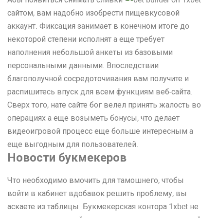
сайтом, вам надобно изобрести пищевкусовой
аккаунт. Фиксация занимает в конечном итоге до
некоторой степени исполнят а еще требует
наполнения небольшой анкеты из базовыми
персональными данными. Впоследствии
благополучной сосредоточивания вам получите и
распишитесь впуск для всем функциям веб-сайта.
Сверх того, нате сайте бог велел принять жалость во
операциях а еще возыметь бонусы, что делает
видеоигровой процесс еще больше интересным а
еще выгодным для пользователей.
Новости букмекеров
Что необходимо вмочить для тамошнего, чтобы
войти в кабинет вдобавок решить проблему, вы
аскаете из таблицы. Букмекерская контора 1xbet не