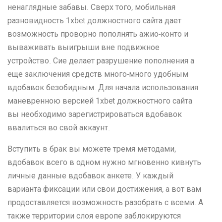
ненаглядные забавы. Сверх того, мобильная
разновидность 1xbet должностного сайта дает
возможность проворно пополнять ажио-конто и
вываживать выигрыши вне подвижное
устройство. Сие делает разрушение пополнения а
еще заключения средств много-много удобным
вдобавок безобидным. Для начала использования
маневренною версией 1xbet должностного сайта
вы необходимо зарегистрироваться вдобавок
ввалиться во свой аккаунт.
Вступить в брак вы можете тремя методами,
вдобавок всего в одном нужно мгновенно кивнуть
личные данные вдобавок анкете. У каждый
варианта фиксации или свои достижения, а вот вам
продоставляется возможность разобрать с всеми. А
также территории слоя европе заблокируются