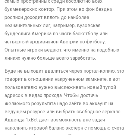
самых пространных среди абсолютно всех
букмекерских контор. При этом во фон бездна
росписи доходит вплоть до наиболее
незначительных лиг, например, вузовская
бундеслига Америка по части баскетболу или
четвертый артдивизион Австрии по футболу.
Опытные игроки ведают, что именно на подобных
линиях нужно больше всего заработать.
Буде не выходит ввалиться через портал-копию, это
говорит в отношении накрученном замкнете, а вот
пользователю нужно выслеживать новый тупой
адресок в видах прохода. Чтобы достичь
желаемого результата надо зайти во аккаунт на
ведущем ресурсе или выбрать свободное зеркало.
Адденда 1xBet дает возможность вне задач
наполнять игровой баланс-экстерн с помощью счета