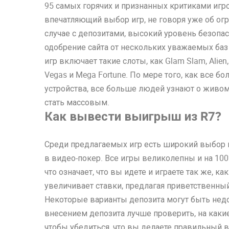
95 самых горячих и признанных критиками игр
впечатляющий выбор игр, не говоря уже об ог
случае с депозитами, высокий уровень безопа
одобрение сайта от нескольких уважаемых баз
игр включает такие слоты, как Glam Slam, Alien, Ad
Vegas и Mega Fortune. По мере того, как все 
устройства, все больше людей узнают о живом
стать массовым.
Как вывести выигрыш из R7?
Среди предлагаемых игр есть широкий выбор в
в видео-покер. Все игры великолепны и на 10
что означает, что вы идете и играете так же, к
увеличивает ставки, предлагая приветственный 
Некоторые варианты депозита могут быть нед
внесением депозита лучше проверить, на каки
чтобы убедиться, что вы делаете правильный 