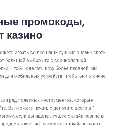
ьные промокоды,
т казино
можете играть во все наши лучшие онлайн-слоты,
ает большой выбор игр с великолепной
гии. Чтобы сделать игру более плавной, мы
 для мобильных устройств, чтобы они отлично
дали ряд полезных инструментов, которые
те. Вы можете начать с депозита всего в 1
поэтому, если вы ищете лучшее онлайн-казино в
7 предоставляет игрокам игры онлайн-казино с