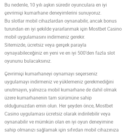
Bu nedenle, 10 yılı aşkın süredir oyunculara en iyi
çevrimiçi kumarhane deneyimlerini sunuyoruz.
Bu slotlar mobil cihazlardan oynanabilir, ancak bonus
turundan en iyi şekilde yararlanmak için Mostbet Casino
mobil uygulamasını indirmeniz gerekir.
Sitemizde, ücretsiz veya gerçek parayla
oynayabileceğiniz en yeni ve en iyi 500’den fazla slot
oyununu bulacaksınız.
Çevrimiçi kumarhaneyi oynamayı seçerseniz
uygulamayı indirmeniz ve yüklemeniz gerekmediğini
unutmayın, yalnızca mobil kumarhane de dahil olmak
üzere kumarhanenin tam sürümüne sahip
olduğunuzdan emin olun. Her şeyden önce, Mostbet
Casino uygulaması ücretsiz olarak indirilebilir veya
oynanabilir ve mümkün olan en iyi oyun deneyimine
sahip olmanızı sağlamak için sıfırdan mobil cihazınıza