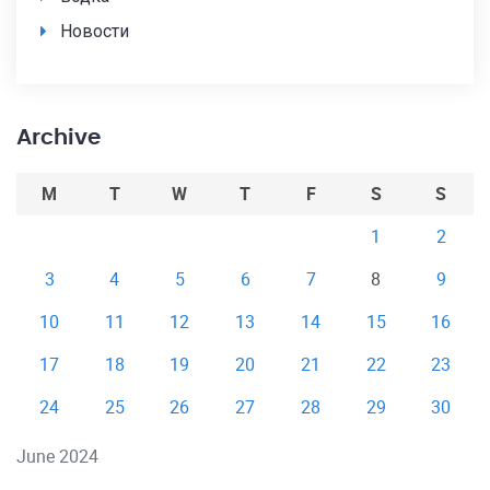
Новости
Archive
M
T
W
T
F
S
S
1
2
3
4
5
6
7
8
9
10
11
12
13
14
15
16
17
18
19
20
21
22
23
24
25
26
27
28
29
30
June 2024