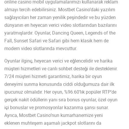
online casino mobil uygulamalarımızı kullanarak reklam
almayı tercih edebilirsiniz. Mostbet Casino’daki yazılım
sağlayıcıları her zaman yenilik peşindedir ve bu yüzden
dünyanın en heyecan verici video slotlarından bazılarını
yaratmışlardır. Oyunlar, Dancing Queen, Legends of the
Fall, Sunset Safari ve Safari gibi hem klasik hem de
modern video slotlarında mevcuttur.
Oyunlar ilginç, heyecan verici ve eğlencelidir ve harika
müşteri hizmetleri ve canlı sohbet desteği ile desteklenir.
7/24 müşteri hizmeti garantimiz, harika bir oyun
deneyimi sunma konusunda ciddi olduğumuza dair ilk
ipucunuz olmalıdır. Her oyun, %96.60’lık popüler RTP’de
gerçek nakit ödüllerin yanı sıra bonus oyunlar, özel oyun
içi bonuslar ve promosyonlar kazanma şansı sunar.
Ayrıca, Mostbet Casino’nun kumarhanemize yeni
eklenen muhteşem aşamalı jackpot slotlarını da