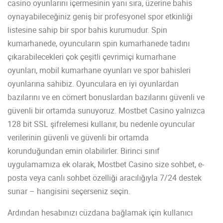
casino oyunlarını içermesinin yanı sıra, üzerine bahis
oynayabileceğiniz geniş bir profesyonel spor etkinliği
listesine sahip bir spor bahis kurumudur. Spin
kumarhanede, oyuncuların spin kumarhanede tadını
çıkarabilecekleri çok çeşitli çevrimiçi kumarhane
oyunları, mobil kumarhane oyunları ve spor bahisleri
oyunlarına sahibiz. Oyunculara en iyi oyunlardan
bazılarını ve en cömert bonuslardan bazılarını güvenli ve
güvenli bir ortamda sunuyoruz. Mostbet Casino yalnızca
128 bit SSL şifrelemesi kullanır, bu nedenle oyuncular
verilerinin güvenli ve güvenli bir ortamda
korunduğundan emin olabilirler. Birinci sınıf
uygulamamıza ek olarak, Mostbet Casino size sohbet, e-
posta veya canlı sohbet özelliği aracılığıyla 7/24 destek
sunar – hangisini seçerseniz seçin.
Ardından hesabınızı cüzdana bağlamak için kullanıcı