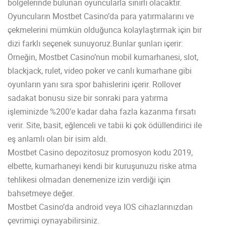
bölgelerinde bulunan oyuncularla sınırlı olacaktır.
Oyuncuların Mostbet Casino’da para yatırmalarını ve
çekmelerini mümkün olduğunca kolaylaştırmak için bir
dizi farklı seçenek sunuyoruz.Bunlar şunları içerir:
Örneğin, Mostbet Casino’nun mobil kumarhanesi, slot,
blackjack, rulet, video poker ve canlı kumarhane gibi
oyunların yanı sıra spor bahislerini içerir. Rollover
sadakat bonusu size bir sonraki para yatırma
işleminizde %200’e kadar daha fazla kazanma fırsatı
verir. Site, basit, eğlenceli ve tabii ki çok ödüllendirici ile
eş anlamlı olan bir isim aldı.
Mostbet Casino depozitosuz promosyon kodu 2019,
elbette, kumarhaneyi kendi bir kuruşunuzu riske atma
tehlikesi olmadan denemenize izin verdiği için
bahsetmeye değer.
Mostbet Casino’da android veya IOS cihazlarınızdan
çevrimiçi oynayabilirsiniz.