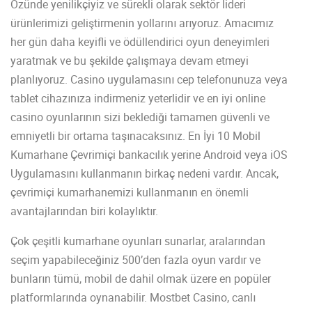
Özünde yenilikçiyiz ve sürekli olarak sektör lideri
ürünlerimizi geliştirmenin yollarını arıyoruz. Amacımız
her gün daha keyifli ve ödüllendirici oyun deneyimleri
yaratmak ve bu şekilde çalışmaya devam etmeyi
planlıyoruz. Casino uygulamasını cep telefonunuza veya
tablet cihazınıza indirmeniz yeterlidir ve en iyi online
casino oyunlarının sizi beklediği tamamen güvenli ve
emniyetli bir ortama taşınacaksınız. En İyi 10 Mobil
Kumarhane Çevrimiçi bankacılık yerine Android veya iOS
Uygulamasını kullanmanın birkaç nedeni vardır. Ancak,
çevrimiçi kumarhanemizi kullanmanın en önemli
avantajlarından biri kolaylıktır.
Çok çeşitli kumarhane oyunları sunarlar, aralarından
seçim yapabileceğiniz 500’den fazla oyun vardır ve
bunların tümü, mobil de dahil olmak üzere en popüler
platformlarında oynanabilir. Mostbet Casino, canlı