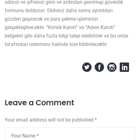
adınızı ve şifrenizi girin ve ardından çevrimiçi güvenlik
formunu doldurun. Ekibiniz daha sonra ayrıntıları
gözden geçirecek ve para çekme işleminizi
gerçekleştirecektir. “Kimlik Kanıtı” ve “Adres Kanıtı”
belgeleri gibi daha fazla bilgi talep edebilirler ve bu onlar
tarafından istenmesi halinde size bildirilecektir.
Leave a Comment
Your email address will not be published.
*