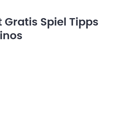
 Gratis Spiel Tipps
sinos