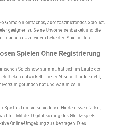
 Game ein einfaches, aber faszinierendes Spiel ist,
ler geeignet ist. Seine Unvorhersehbarkeit und die
n, machen es zu einem beliebten Spiel in den
osen Spielen Ohne Registrierung
ikanischen Spielshow stammt, hat sich im Laufe der
ielotheken entwickelt. Dieser Abschnitt untersucht,
-Universum gefunden hat und warum es in
ein Spielfeld mit verschiedenen Hindernissen fallen,
achtet. Mit der Digitalisierung des Glücksspiels
raktive Online-Umgebung zu übertragen. Dies