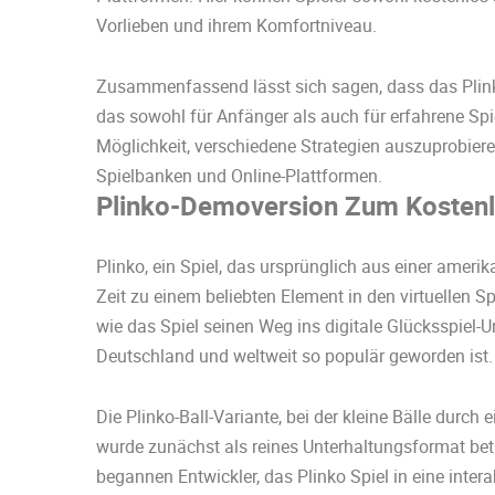
Vorlieben und ihrem Komfortniveau.
Zusammenfassend lässt sich sagen, dass das Plinko
das sowohl für Anfänger als auch für erfahrene Spie
Möglichkeit, verschiedene Strategien auszuprobiere
Spielbanken und Online-Plattformen.
Plinko-Demoversion Zum Kostenl
Plinko, ein Spiel, das ursprünglich aus einer amer
Zeit zu einem beliebten Element in den virtuellen Sp
wie das Spiel seinen Weg ins digitale Glücksspiel
Deutschland und weltweit so populär geworden ist.
Die Plinko-Ball-Variante, bei der kleine Bälle durch 
wurde zunächst als reines Unterhaltungsformat betr
begannen Entwickler, das Plinko Spiel in eine inte