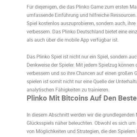
Für diejenigen, die das Plinko Game zum ersten Mal
umfassende Einführung und hilfreiche Ressourcen. H
Spiel kostenlos auszuprobieren, sondern auch, ihr
verbessern. Das Plinko Deutschland bietet eine einz
als auch über die mobile App verfügbar ist.
Das Plinko Spiel ist nicht nur ein Spiel, sondern au
Denkweise der Spieler. Mit jedem Spielzug können d
verbessern und so ihre Chancen auf einen großen 
spielen ist somit nicht nur eine Quelle der Unterhal
analytischen Fähigkeiten zu trainieren.
Plinko Mit Bitcoins Auf Den Beste
In diesem Abschnitt werden wir die grundlegende
Glücksspiels näher beleuchten. Obwohl es sich um ei
von Möglichkeiten und Strategien, die den Spielern 