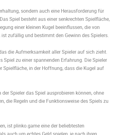
terhaltung, sondern auch eine Herausforderung für
Das Spiel besteht aus einer senkrechten Spielfläche,
egung einer kleinen Kugel beeinflussen, die von
 ist zufällig und bestimmt den Gewinn des Spielers.
 das die Aufmerksamkeit aller Spieler auf sich zieht.
s Spiel zu einer spannenden Erfahrung. Die Spieler
 Spielfläche, in der Hoffnung, dass die Kugel auf
n der Spieler das Spiel ausprobieren können, ohne
n, die Regeln und die Funktionsweise des Spiels zu
en, ist plinko.game eine der beliebtesten
als auch um echtes Geld spielen, je nach ihren