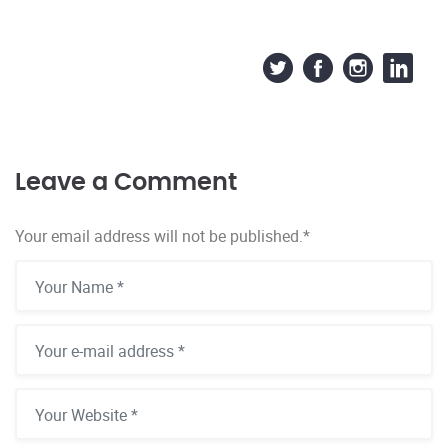
Leave a Comment
Your email address will not be published.
*