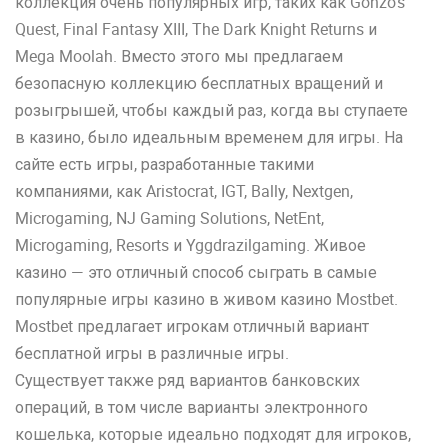
коллекция очень популярных игр, таких как Gonzo’s
Quest, Final Fantasy XIII, The Dark Knight Returns и
Mega Moolah. Вместо этого мы предлагаем
безопасную коллекцию бесплатных вращений и
розыгрышей, чтобы каждый раз, когда вы ступаете
в казино, было идеальным временем для игры. На
сайте есть игры, разработанные такими
компаниями, как Aristocrat, IGT, Bally, Nextgen,
Microgaming, NJ Gaming Solutions, NetEnt,
Microgaming, Resorts и Yggdrazilgaming. Живое
казино — это отличный способ сыграть в самые
популярные игры казино в живом казино Mostbet.
Mostbet предлагает игрокам отличный вариант
бесплатной игры в различные игры.
Существует также ряд вариантов банковских
операций, в том числе варианты электронного
кошелька, которые идеально подходят для игроков,