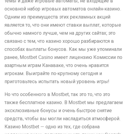
темы и даже игровые автоматы, не входящие в
основной набор игровых автоматов онлайн-казино.
Одним из преимуществ этих рекламных акций
является то, что они имеют ставки выплат, которые
обычно намного лучше, чем на других сайтах; это
связано с тем, что казино хорошо разбираются в
способах выплаты бонусов. Как мы уже упоминали
ранее, Mostbet Casino имеет лицензию Комиссии по
азартным играм Канаваке, что очень нравится
игрокам. Выиграйте по-крупному сегодня и
приготовьтесь испытать новый уровень игры!
Но что особенного в Mostbet, так это то, что это
также бесплатное казино. В Mostbet мы предлагаем
эксклюзивные бонусы и очень быстрое снятие
средств, чтобы вы могли насладиться атмосферой.
Казино Mostbet — одно из тех, где собрана