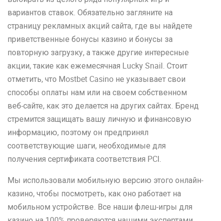
вариантов ставок. Обязательно загляните на
страницу рекламных акций сайта, где вы найдете
приветственные бонусы казино и бонусы за
повторную загрузку, а также другие интересные
акции, такие как ежемесячная Lucky Snail. Стоит
отметить, что Mostbet Casino не указывает свои
способы оплаты нам или на своем собственном
веб-сайте, как это делается на других сайтах. Бренд
стремится защищать вашу личную и финансовую
информацию, поэтому он предпринял
соответствующие шаги, необходимые для
получения сертификата соответствия PCI.
Мы использовали мобильную версию этого онлайн-
казино, чтобы посмотреть, как оно работает на
мобильном устройстве. Все наши флеш-игры для
казино на 100% проверяются нашими экспертами,