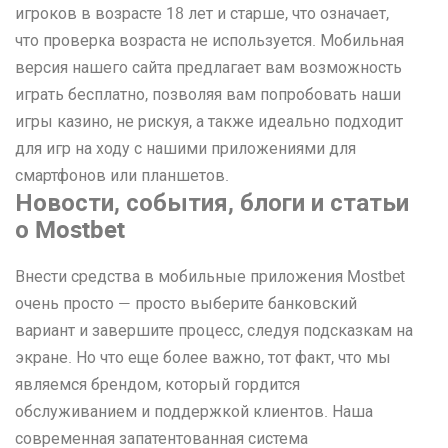
игроков в возрасте 18 лет и старше, что означает,
что проверка возраста не используется. Мобильная
версия нашего сайта предлагает вам возможность
играть бесплатно, позволяя вам попробовать наши
игры казино, не рискуя, а также идеально подходит
для игр на ходу с нашими приложениями для
смартфонов или планшетов.
Новости, события, блоги и статьи
о Mostbet
Внести средства в мобильные приложения Mostbet
очень просто — просто выберите банковский
вариант и завершите процесс, следуя подсказкам на
экране. Но что еще более важно, тот факт, что мы
являемся брендом, который гордится
обслуживанием и поддержкой клиентов. Наша
современная запатентованная система