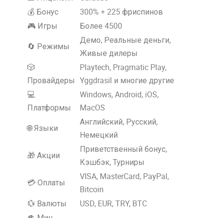
💰 Бонус
300% + 225 фриспинов
🎮 Игры
Более 4500
Демо, Реальные деньги,
🔄 Режимы
Живые дилеры
🎲
Playtech, Pragmatic Play,
Провайдеры
Yggdrasil и многие другие
💻
Windows, Android, iOS,
Платформы
MacOS
Английский, Русский,
🌐 Языки
Немецкий
Приветственный бонус,
🎁 Акции
Кэшбэк, Турниры
VISA, MasterCard, PayPal,
💳 Оплаты
Bitcoin
💱 Валюты
USD, EUR, TRY, BTC
💲 Мин.