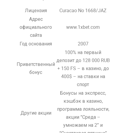
Лицензия
Curacao No 1668/JAZ
Адрес
официального
www.1xbet.com
сайта
Год основания
2007
100% на первый
депозит до 128 000 RUB
Приветственный
+ 150 FS – в казино, до
бонус
400$ – на ставки на
спорт
Бонусы на экспресс,
кэшбэк в казино,
программа лояльности,
Другие акции
акции “Среда –
умножаем на 2” и