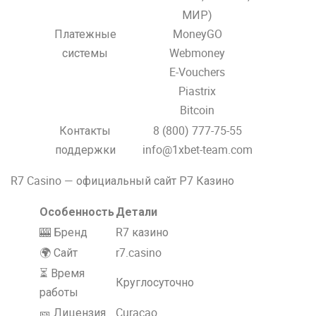
МИР)
Платежные
MoneyGO
системы
Webmoney
E-Vouchers
Piastrix
Bitcoin
Контакты
8 (800) 777-75-55
поддержки
info@1xbet-team.com
R7 Casino — официальный сайт Р7 Казино
Особенность
Детали
🎰 Бренд
R7 казино
🌍 Сайт
r7.casino
⏳ Время
Круглосуточно
работы
🎫 Лицензия
Curacao