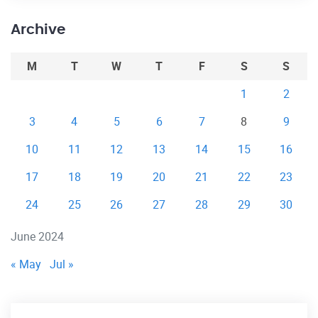
Archive
M
T
W
T
F
S
S
1
2
3
4
5
6
7
8
9
10
11
12
13
14
15
16
17
18
19
20
21
22
23
24
25
26
27
28
29
30
June 2024
« May
Jul »