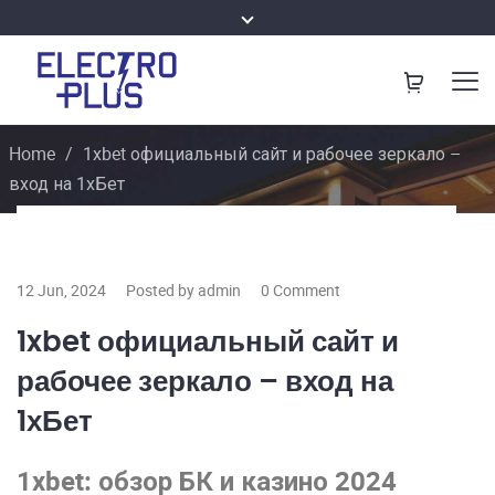
Home
/
1xbet официальный сайт и рабочее зеркало –
вход на 1хБет
12 Jun, 2024
Posted by admin
0 Comment
1xbet официальный сайт и
рабочее зеркало – вход на
1хБет
1xbet: обзор БК и казино 2024