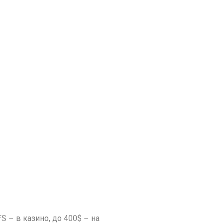
S – в казино, до 400$ – на