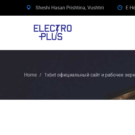
Sheshi Hasan Prishtina, Vushtrri
E Hë
Home
/
1xbet официальный сайт и рабочее зерк