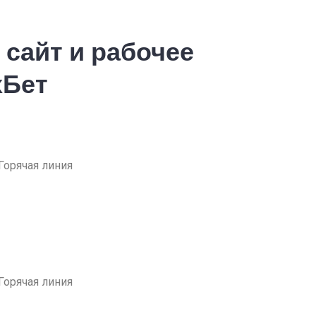
сайт и рабочее
хБет
орячая линия
орячая линия