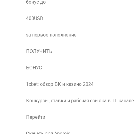
бонус до
400USD
за первое пополнение
ПОЛУЧИТЬ
БОНУС
1xbet: обзор БК и казино 2024
Конкурсы, ставки и рабочая ссылка в ТГ-канале
Перейти
Скачать для Android