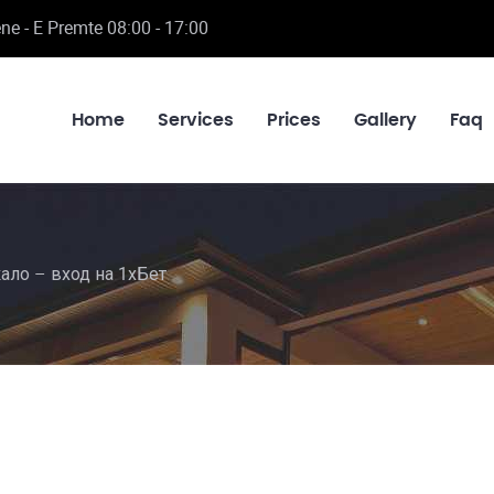
ne - E Premte 08:00 - 17:00
Home
Services
Prices
Gallery
Faq
ало – вход на 1хБет