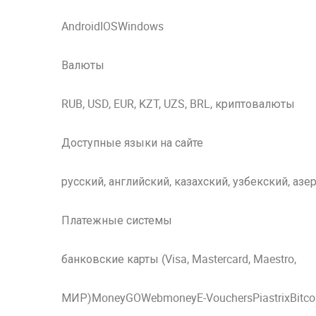
AndroidIOSWindows
Валюты
RUB, USD, EUR, KZT, UZS, BRL, криптовалюты
Доступные языки на сайте
русский, английский, казахский, узбекский, аз
Платежные системы
банковские карты (Visa, Mastercard, Maestro,
МИР)MoneyGOWebmoneyE-VouchersPiastrixBitco