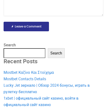
Leave a Comment
Search
Search
Recent Posts
Mostbet Καζίνο Και Στοίχημα
Mostbet Contacts Details
Lucky Jet зеркало | Обзор 2024 бонусы, играть в
рулетку бесплатно
1xbet | официальный сайт казино, войти в
официальный сайт казино