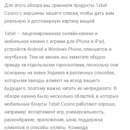
Для этого обзора мы сравнили продукты 1xbet
Casino с вершины нашего списка, чтобы дать вам
реальную и достоверную картину вещей.
1xbet — лицензированное онлайн-казино и
мобильное казино с играми для iPhone и iPad,
устройств Android и Windows Phone, планшетов и
ноутбуков. Тем не менее, вы заметите общую
правду за отдельными гороскопами, поскольку они
основаны на знаке Зодиака и различных способах,
которыми звезды влияют на исход вашего
будущего, поэтому важно читать их непредвзято. В
обзоре казино было несколько областей, в которых
мобильные бонусы 1xbet Casino работают хорошо,
например: ассортимент игр, универсальность,
разнообразие, приложения, цена, поддержка
клиентов и способы оплаты. Команда