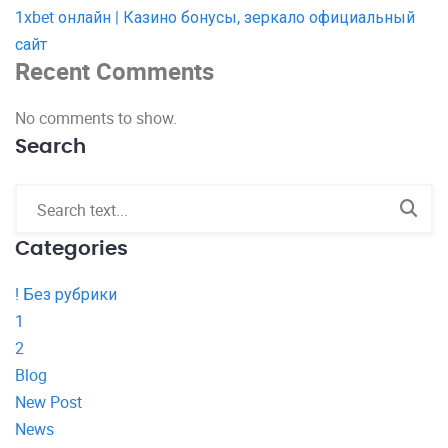
1xbet онлайн | Казино бонусы, зеркало официальный
сайт
Recent Comments
No comments to show.
Search
Categories
! Без рубрики
1
2
Blog
New Post
News