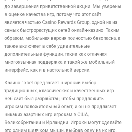
до завершения приветственной акции. Мы уверены
в оценке качества игр, потому что этот сайт
является частью Casino Rewards Group, одной из из
самых быстрорастущих сетей онлайн-казино. Таким
образом, мобильная версия полностью безопасна, а
также включает в себя удивительные
дополнительные функции, такие как отличная
многоязычная поддержка и такой же мобильный
интерфейс, как и в настольной версии.
Казино 1xbet предлагает широкий выбор
традиционных, классических и качественных игр.
Веб-сайт был разработан, чтобы предложить
игрокам положительный опыт, и он не предлагает
никаких азартных игр игрокам в США,
Великобритании и Ирландии. Игроки могут сделайте
это одним щелчком мыши, выбрав одну из их игр,