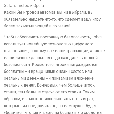
Safari, Firefox и Opera.
Какой бы игровой автомат вы ни выбрали, вы
обязательно найдете что-то, что сделает вашу игру
более захватывающей и полезной.
Чтобы обеспечить постоянную безопасность, 1xbet
использует новейшую технологию цифрового
шифрования, поэтому все ваши транзакции, а также
ваши личные данные всегда находятся в полной
безопасности. Кроме того, игроки награждаются
бесплатными вращениями онлайн-слотов или
реальными денежными призами за вложение
реальных денег. Во-первых, чем больше игрок
ставит, тем больше отдача от его ставки. Таким
образом, вы можете использовать его в играх,
которые вы предпочитаете, но вам нужно будет
убедиться, что вы играете на бесплатные средства