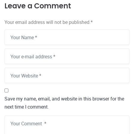
Leave a Comment
Your email address will not be published.
*
Save my name, email, and website in this browser for the
next time I comment.