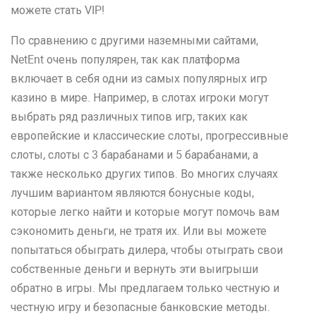
можете стать VIP!
По сравнению с другими наземными сайтами,
NetEnt очень популярен, так как платформа
включает в себя одни из самых популярных игр
казино в мире. Например, в слотах игроки могут
выбрать ряд различных типов игр, таких как
европейские и классические слоты, прогрессивные
слоты, слоты с 3 барабанами и 5 барабанами, а
также несколько других типов. Во многих случаях
лучшим вариантом являются бонусные коды,
которые легко найти и которые могут помочь вам
сэкономить деньги, не тратя их. Или вы можете
попытаться обыграть дилера, чтобы отыграть свои
собственные деньги и вернуть эти выигрыши
обратно в игры. Мы предлагаем только честную и
честную игру и безопасные банковские методы.