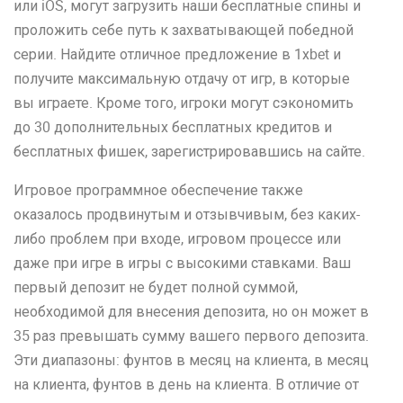
или iOS, могут загрузить наши бесплатные спины и
проложить себе путь к захватывающей победной
серии. Найдите отличное предложение в 1xbet и
получите максимальную отдачу от игр, в которые
вы играете. Кроме того, игроки могут сэкономить
до 30 дополнительных бесплатных кредитов и
бесплатных фишек, зарегистрировавшись на сайте.
Игровое программное обеспечение также
оказалось продвинутым и отзывчивым, без каких-
либо проблем при входе, игровом процессе или
даже при игре в игры с высокими ставками. Ваш
первый депозит не будет полной суммой,
необходимой для внесения депозита, но он может в
35 раз превышать сумму вашего первого депозита.
Эти диапазоны: фунтов в месяц на клиента, в месяц
на клиента, фунтов в день на клиента. В отличие от