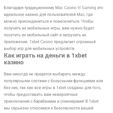
Благодаря традиционному Mac Casino ‘n’ Gaming это
идеальное казино для пользователей Mac, где
можно присоединиться и повеселиться. Чтобы
получить их мобильные игры, вам нужно будет
посетить их мобильный сайт и загрузить их
приложение. 1xbet Casino предлагает огромный
выбор игр для мобильных устройств.
Как играть на деньги в 1xbet
казино
Вам никогда не придется выбирать между
популярными слотами с бонусными функциями или
без них, так как все игры в 1xbet созданы для того,
чтобы предоставить вам невероятные
приключения с барабанами и спиннерами! В 1xbet
мы серьезно относимся к безопасности вашей