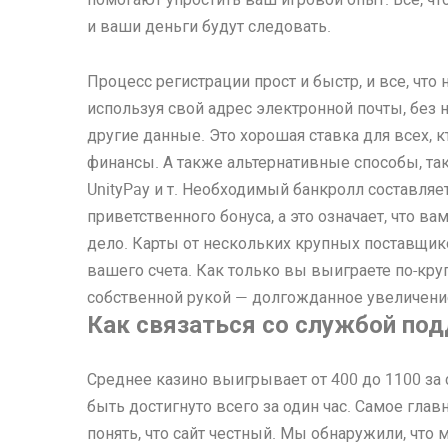
и ваши деньги будут следовать.
Процесс регистрации прост и быстр, и все, что 
используя свой адрес электронной почты, без 
другие данные. Это хорошая ставка для всех, 
финансы. А также альтернативные способы, такие 
UnityPay и т. Необходимый банкролл составляе
приветственного бонуса, а это означает, что ва
дело. Карты от нескольких крупных поставщик
вашего счета. Как только вы выиграете по-кру
собственной рукой — долгожданное увеличение
Как связаться со службой по
Среднее казино выигрывает от 400 до 1100 за 
быть достигнуто всего за один час. Самое глав
понять, что сайт честный. Мы обнаружили, что