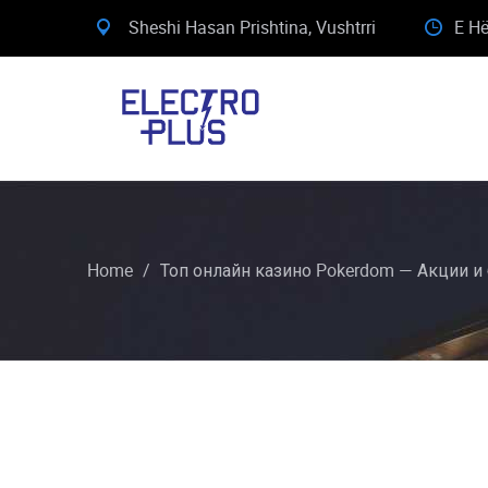
Sheshi Hasan Prishtina, Vushtrri
E Hë
Home
/
Топ онлайн казино Pokerdom — Акции и