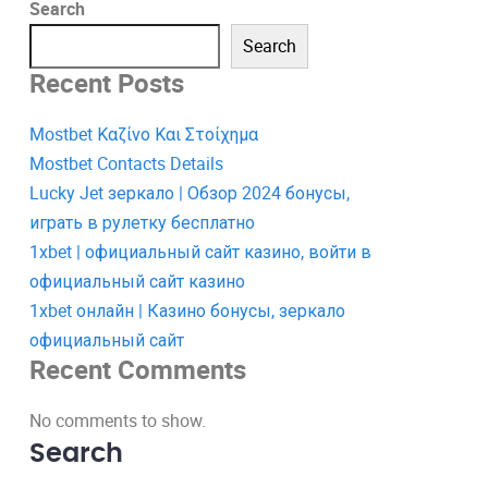
Search
Search
Recent Posts
Mostbet Καζίνο Και Στοίχημα
Mostbet Contacts Details
Lucky Jet зеркало | Обзор 2024 бонусы,
играть в рулетку бесплатно
1xbet | официальный сайт казино, войти в
официальный сайт казино
1xbet онлайн | Казино бонусы, зеркало
официальный сайт
Recent Comments
No comments to show.
Search