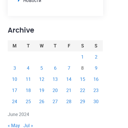
Новости
Archive
M
T
W
T
F
S
S
1
2
3
4
5
6
7
8
9
10
11
12
13
14
15
16
17
18
19
20
21
22
23
24
25
26
27
28
29
30
June 2024
« May
Jul »