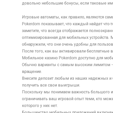
довольно небольшие бонусы, если таковые име
Игровые автоматы, как правило, являются сам
Pokerdom показывает, что каждый найдет что-то
заметите, что всегда отображается полноэкран
оптимизированная для мобильных устройств. 
обнаружили, что они очень удобны для пользов
После того, как вы активировали бесплатные в
Мобильное казино Pokerdom доступно для моби
Обычно варианты с самым высоким лимитом –
вращение.
Внесите депозит любым из наших надежных и 
получить все свои выигрыши.
Поскольку мы понимаем важность большого и 
ограничивать ваш игровой опыт теми, кто мож
которого у них нет.
Большинство мобильных приложений включают