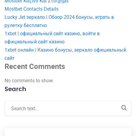
Mostbet Καζίνο Και Στοίχημα
Mostbet Contacts Details
Lucky Jet зеркало | Обзор 2024 бонусы, играть в
рулетку бесплатно
1xbet | официальный сайт казино, войти в
официальный сайт казино
1xbet онлайн | Казино бонусы, зеркало официальный
сайт
Recent Comments
No comments to show.
Search