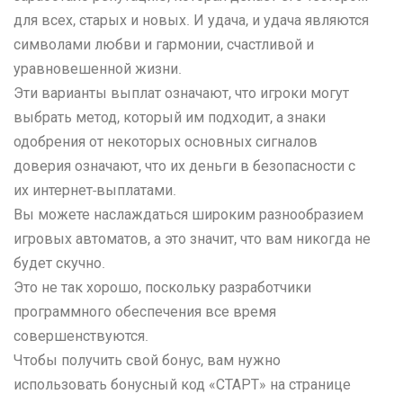
для всех, старых и новых. И удача, и удача являются
символами любви и гармонии, счастливой и
уравновешенной жизни.
Эти варианты выплат означают, что игроки могут
выбрать метод, который им подходит, а знаки
одобрения от некоторых основных сигналов
доверия означают, что их деньги в безопасности с
их интернет-выплатами.
Вы можете наслаждаться широким разнообразием
игровых автоматов, а это значит, что вам никогда не
будет скучно.
Это не так хорошо, поскольку разработчики
программного обеспечения все время
совершенствуются.
Чтобы получить свой бонус, вам нужно
использовать бонусный код «СТАРТ» на странице