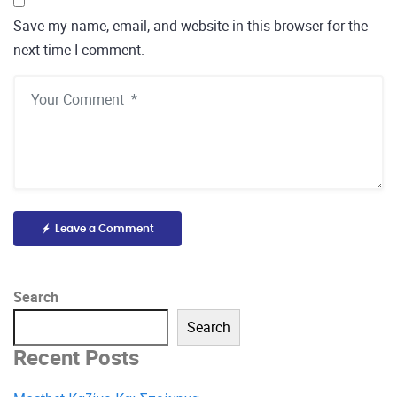
Save my name, email, and website in this browser for the
next time I comment.
Leave a Comment
Search
Search
Recent Posts