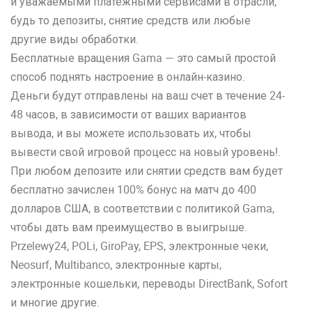
и уважаемыми платежными сервисами в отрасли,
будь то депозиты, снятие средств или любые
другие виды обработки.
Бесплатные вращения Gama — это самый простой
способ поднять настроение в онлайн-казино.
Деньги будут отправлены на ваш счет в течение 24-
48 часов, в зависимости от ваших вариантов
вывода, и вы можете использовать их, чтобы
вывести свой игровой процесс на новый уровень!.
При любом депозите или снятии средств вам будет
бесплатно зачислен 100% бонус на матч до 400
долларов США, в соответствии с политикой Gama,
чтобы дать вам преимущество в выигрыше.
Przelewy24, POLi, GiroPay, EPS, электронные чеки,
Neosurf, Multibanco, электронные карты,
электронные кошельки, переводы DirectBank, Sofort
и многие другие.