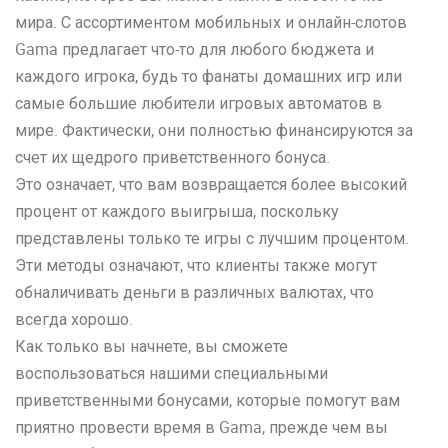
мира. С ассортиментом мобильных и онлайн-слотов
Gama предлагает что-то для любого бюджета и
каждого игрока, будь то фанаты домашних игр или
самые большие любители игровых автоматов в
мире. Фактически, они полностью финансируются за
счет их щедрого приветственного бонуса.
Это означает, что вам возвращается более высокий
процент от каждого выигрыша, поскольку
представлены только те игры с лучшим процентом.
Эти методы означают, что клиенты также могут
обналичивать деньги в различных валютах, что
всегда хорошо.
Как только вы начнете, вы сможете
воспользоваться нашими специальными
приветственными бонусами, которые помогут вам
приятно провести время в Gama, прежде чем вы