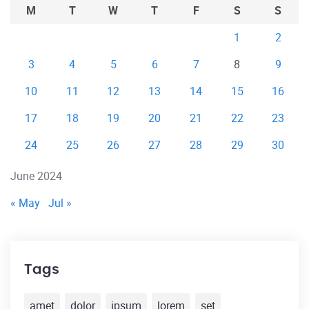
M
T
W
T
F
S
S
1
2
3
4
5
6
7
8
9
10
11
12
13
14
15
16
17
18
19
20
21
22
23
24
25
26
27
28
29
30
June 2024
« May
Jul »
Tags
amet
dolor
ipsum
lorem
set