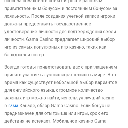
способа побаловать новых игроков разовым
приветственным бонусом и постоянным бонусом за
лояльность. После создания учетной записи игроки
должны предоставить государственное
удостоверение личности для подтверждения своей
личности. Gama Casino предлагает широкий выбор
игр из самых популярных игр казино, таких как
блэкджек и покер.
Всегда готовы приветствовать вас с приглашением
принять участие в лучших играх казино в мире. В то
время как существует небольшой выбор вариантов
для английского языка, огромное количество
важных игр можно найти, используя лучший racino
в
гама
Канаде, обзор Gama Casino. Если бонус не
предназначен для отыгрыша или игры, срок его
действия не истекает. Мобильное казино Gama