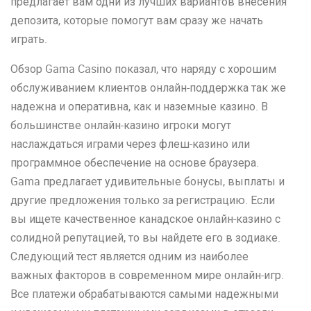
предлагает вам одни из лучших вариантов внесения
депозита, которые помогут вам сразу же начать
играть.
Обзор Gama Casino показал, что наряду с хорошим
обслуживанием клиентов онлайн-поддержка так же
надежна и оперативна, как и наземные казино. В
большинстве онлайн-казино игроки могут
наслаждаться играми через флеш-казино или
программное обеспечение на основе браузера.
Gama предлагает удивительные бонусы, выплаты и
другие предложения только за регистрацию. Если
вы ищете качественное канадское онлайн-казино с
солидной репутацией, то вы найдете его в зодиаке.
Следующий тест является одним из наиболее
важных факторов в современном мире онлайн-игр.
Все платежи обрабатываются самыми надежными