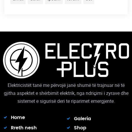
Elektricistët tanë me përvojë janë shumë të trajnuar në të
gjitha aspektet e shërbimit elektrik, nga ndriçimi i zyrave dhe
sistemet e sigurisë deri te riparimet emergjente.
Home
Galeria
Rreth nesh
Shop