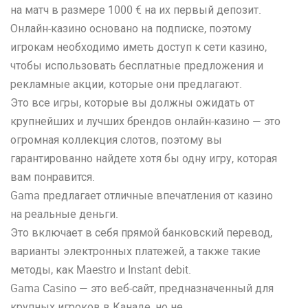
на матч в размере 1000 € на их первый депозит.
Онлайн-казино основано на подписке, поэтому
игрокам необходимо иметь доступ к сети казино,
чтобы использовать бесплатные предложения и
рекламные акции, которые они предлагают.
Это все игры, которые вы должны ожидать от
крупнейших и лучших брендов онлайн-казино — это
огромная коллекция слотов, поэтому вы
гарантированно найдете хотя бы одну игру, которая
вам понравится.
Gama предлагает отличные впечатления от казино
на реальные деньги.
Это включает в себя прямой банковский перевод,
варианты электронных платежей, а также такие
методы, как Maestro и Instant debit.
Gama Casino — это веб-сайт, предназначенный для
крупных игроков в Канаде, но не