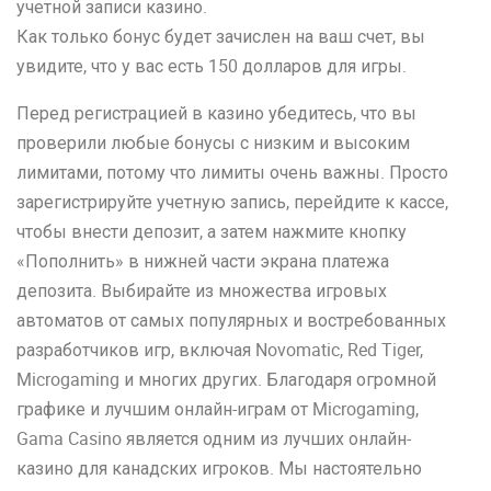
учетной записи казино.
Как только бонус будет зачислен на ваш счет, вы
увидите, что у вас есть 150 долларов для игры.
Перед регистрацией в казино убедитесь, что вы
проверили любые бонусы с низким и высоким
лимитами, потому что лимиты очень важны. Просто
зарегистрируйте учетную запись, перейдите к кассе,
чтобы внести депозит, а затем нажмите кнопку
«Пополнить» в нижней части экрана платежа
депозита. Выбирайте из множества игровых
автоматов от самых популярных и востребованных
разработчиков игр, включая Novomatic, Red Tiger,
Microgaming и многих других. Благодаря огромной
графике и лучшим онлайн-играм от Microgaming,
Gama Casino является одним из лучших онлайн-
казино для канадских игроков. Мы настоятельно