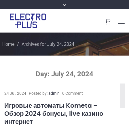
Home
/
Archives for July 24, 2024
Day:
July 24, 2024
24 Jul, 2024
Posted by:
admin
0 Comment
Игровые автоматы Kometa –
Обзор 2024 бонусы, live казино
интернет