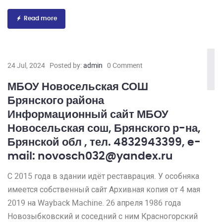
Read more
24 Jul, 2024
Posted by:
admin
0 Comment
МБОУ Новосельская СОШ
Брянского района
Информационный сайт МБОУ
Новосельская сош, Брянского р-на,
Брянской обл , тел. 4832943399, e-
mail: novosch032@yandex.ru
С 2015 года в здании идёт реставрация. У особняка
имеется собственный сайт Архивная копия от 4 мая
2019 на Wayback Machine. 26 апреля 1986 года
Новозыбковский и соседний с ним Красногорский