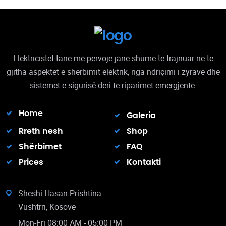
Elektricistët tanë me përvojë janë shumë të trajnuar në të
gjitha aspektet e shërbimit elektrik, nga ndriçimi i zyrave dhe
sistemet e sigurisë deri te riparimet emergjente.
Home
Galeria
Rreth nesh
Shop
Shërbimet
FAQ
Prices
Kontakti
Sheshi Hasan Prishtina
Vushtrri, Kosovë
Mon-Fri 08:00 AM - 05:00 PM