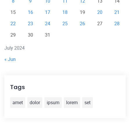
8
9
10
11
12
13
14
15
16
17
18
19
20
21
22
23
24
25
26
27
28
29
30
31
July 2024
« Jun
Tags
amet
dolor
ipsum
lorem
set