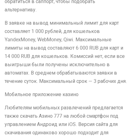
обратиться в саппорт, чтобы подобрать
альтернативу.
В заявке на вывод минимальный лимит для карт
составляет 1 000 рублей, для кошельков
YandexMoney, WebMoney, Qiwi. Максимальные
лимиты на вывод составляют 6 000 RUB для карт и
14 000 RUB для кошельков. Комиссий нет, если все
выигрыши были получены исключительно в
автоматах. В среднем обрабатываются заявки в
течение суток. Максимальный срок — 3 рабочих дня.
Мобильное приложение казино
Любителям мобильных развлечений предлагается
также скачать Азино 777 на любой смартфон под
управлением Андроид или iOS. Версия сайта для
скачивания одинаково хорошо подходит для