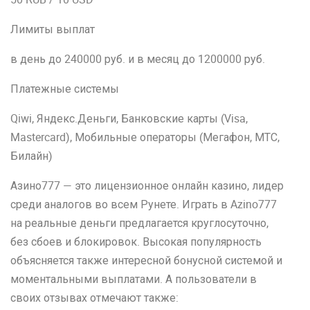
Лимиты выплат
в день до 240000 руб. и в месяц до 1200000 руб.
Платежные системы
Qiwi, Яндекс.Деньги, Банковские карты (Visa,
Mastercard), Мобильные операторы (Мегафон, МТС,
Билайн)
Азино777 — это лицензионное онлайн казино, лидер
среди аналогов во всем Рунете. Играть в Azino777
на реальные деньги предлагается круглосуточно,
без сбоев и блокировок. Высокая популярность
объясняется также интересной бонусной системой и
моментальными выплатами. А пользователи в
своих отзывах отмечают также: