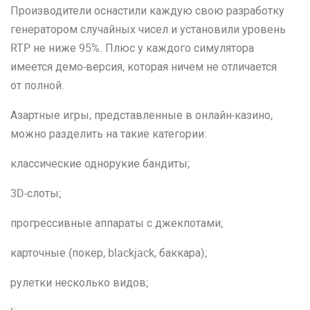
Производители оснастили каждую свою разработку
генератором случайных чисел и установили уровень
RTP не ниже 95%. Плюс у каждого симулятора
имеется демо-версия, которая ничем не отличается
от полной.
Азартные игры, представленные в онлайн-казино,
можно разделить на такие категории:
классические однорукие бандиты;
3D-слоты;
прогрессивные аппараты с джекпотами;
карточные (покер, blackjack, баккара);
рулетки несколько видов;