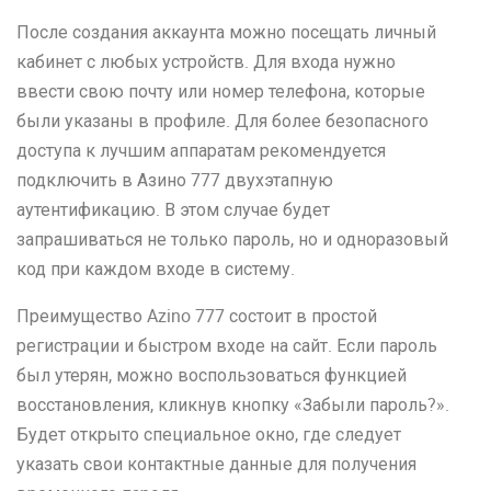
После создания аккаунта можно посещать личный
кабинет с любых устройств. Для входа нужно
ввести свою почту или номер телефона, которые
были указаны в профиле. Для более безопасного
доступа к лучшим аппаратам рекомендуется
подключить в Азино 777 двухэтапную
аутентификацию. В этом случае будет
запрашиваться не только пароль, но и одноразовый
код при каждом входе в систему.
Преимущество Azino 777 состоит в простой
регистрации и быстром входе на сайт. Если пароль
был утерян, можно воспользоваться функцией
восстановления, кликнув кнопку «Забыли пароль?».
Будет открыто специальное окно, где следует
указать свои контактные данные для получения