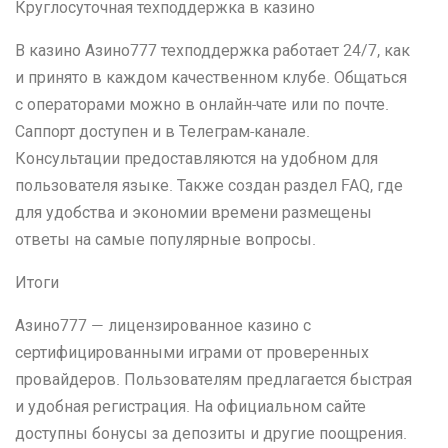
Круглосуточная техподдержка в казино
В казино Азино777 техподдержка работает 24/7, как
и принято в каждом качественном клубе. Общаться
с операторами можно в онлайн-чате или по почте.
Саппорт доступен и в Телеграм-канале.
Консультации предоставляются на удобном для
пользователя языке. Также создан раздел FAQ, где
для удобства и экономии времени размещены
ответы на самые популярные вопросы.
Итоги
Азино777 — лицензированное казино с
сертифицированными играми от проверенных
провайдеров. Пользователям предлагается быстрая
и удобная регистрация. На официальном сайте
доступны бонусы за депозиты и другие поощрения.