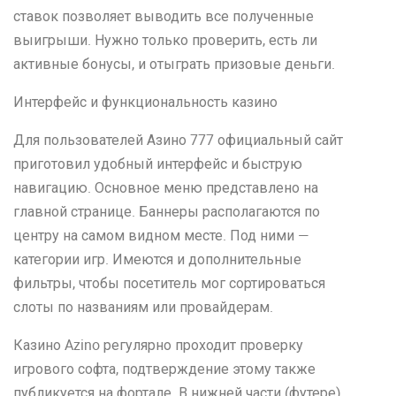
ставок позволяет выводить все полученные
выигрыши. Нужно только проверить, есть ли
активные бонусы, и отыграть призовые деньги.
Интерфейс и функциональность казино
Для пользователей Азино 777 официальный сайт
приготовил удобный интерфейс и быструю
навигацию. Основное меню представлено на
главной странице. Баннеры располагаются по
центру на самом видном месте. Под ними —
категории игр. Имеются и дополнительные
фильтры, чтобы посетитель мог сортироваться
слоты по названиям или провайдерам.
Казино Azino регулярно проходит проверку
игрового софта, подтверждение этому также
публикуется на фортале. В нижней части (футере)