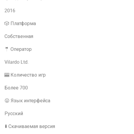
2016
🎲 Платформа
Собственная
🤵 Оператор
Vilardo Ltd.
🎰 Количество игр
Более 700
😛 Язык интерфейса
Русский
⬇️ Скачиваемая версия