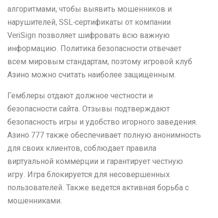
алгоритмами, чтобы выявить мошенников и
нарушителей, SSL-сертификаты от компании
VeriSign позволяет шифровать всю важную
информацию. Политика безопасности отвечает
всем мировым стандартам, поэтому игровой клуб
Азино можно считать наиболее защищенным.
Гемблеры отдают должное честности и
безопасности сайта. Отзывы подтверждают
безопасность игры и удобство игорного заведения.
Азино 777 также обеспечивает полную анонимность
для своих клиентов, соблюдает правила
виртуальной коммерции и гарантирует честную
игру. Игра блокируется для несовершенных
пользователей. Также ведется активная борьба с
мошенниками.