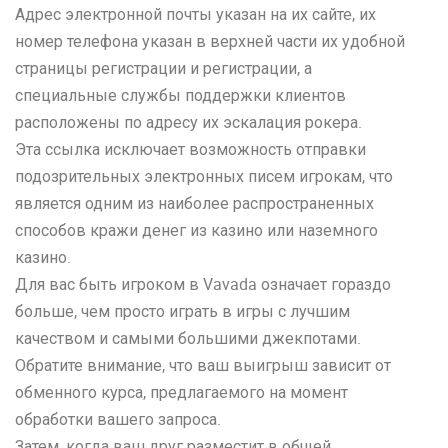
Адрес электронной почты указан на их сайте, их
номер телефона указан в верхней части их удобной
страницы регистрации и регистрации, а
специальные службы поддержки клиентов
расположены по адресу их эскалация рокера.
Эта ссылка исключает возможность отправки
подозрительных электронных писем игрокам, что
является одним из наиболее распространенных
способов кражи денег из казино или наземного
казино.
Для вас быть игроком в Vavada означает гораздо
больше, чем просто играть в игры с лучшим
качеством и самыми большими джекпотами.
Обратите внимание, что ваш выигрыш зависит от
обменного курса, предлагаемого на момент
обработки вашего запроса.
Затем, когда ваш друг разместит в общей