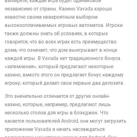
выберете, каждая игра будет одинаковой
независимо от страны. Казино Vavada хорошо
известно своим невероятным выбором
высокооплачиваемых игровых автоматов. Игроки
также должны знать об условиях, в которых
говорится, что во всех играх есть преимущество
дома, что означает, что дом выигрывает в конце
каждой игры. В Vavada нет традиционного бонуса
«затемнения», который предлагают некоторые
казино, вместо этого он предлагает бонус каждому
игроку, который делает свои первые два депозита.
Это значительно отличается от других онлайн-
казино, которые, например, предлагают лишь
несколько столов для игры в блэкджек. Что
касается пользователей Android, они могут загрузить
приложение Vavada и начать наслаждаться