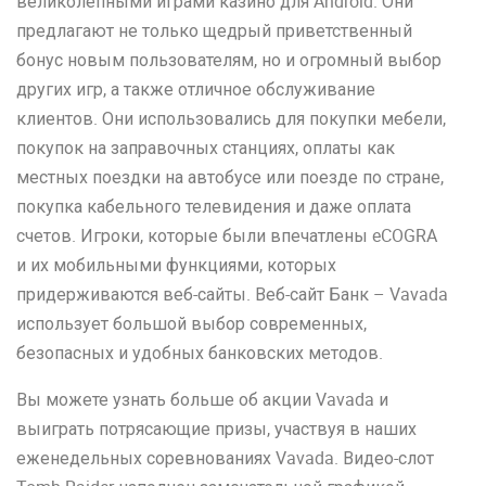
великолепными играми казино для Android. Они
предлагают не только щедрый приветственный
бонус новым пользователям, но и огромный выбор
других игр, а также отличное обслуживание
клиентов. Они использовались для покупки мебели,
покупок на заправочных станциях, оплаты как
местных поездки на автобусе или поезде по стране,
покупка кабельного телевидения и даже оплата
счетов. Игроки, которые были впечатлены eCOGRA
и их мобильными функциями, которых
придерживаются веб-сайты. Веб-сайт Банк – Vavada
использует большой выбор современных,
безопасных и удобных банковских методов.
Вы можете узнать больше об акции Vavada и
выиграть потрясающие призы, участвуя в наших
еженедельных соревнованиях Vavada. Видео-слот