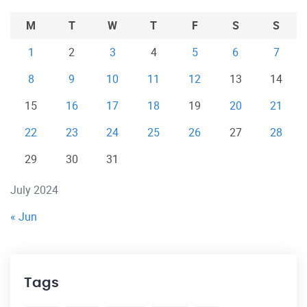
M
T
W
T
F
S
S
1
2
3
4
5
6
7
8
9
10
11
12
13
14
15
16
17
18
19
20
21
22
23
24
25
26
27
28
29
30
31
July 2024
« Jun
Tags