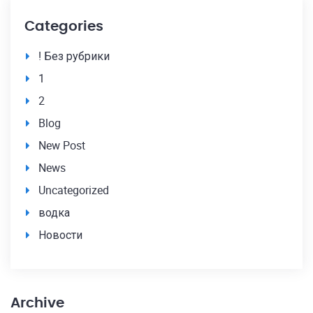
Categories
! Без рубрики
1
2
Blog
New Post
News
Uncategorized
водка
Новости
Archive