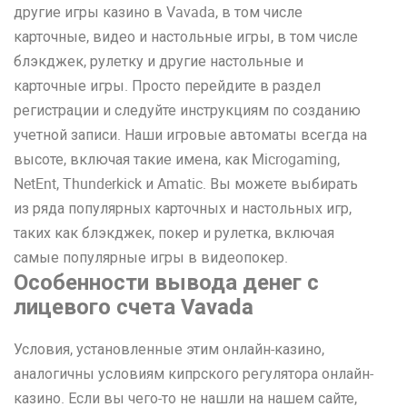
другие игры казино в Vavada, в том числе
карточные, видео и настольные игры, в том числе
блэкджек, рулетку и другие настольные и
карточные игры. Просто перейдите в раздел
регистрации и следуйте инструкциям по созданию
учетной записи. Наши игровые автоматы всегда на
высоте, включая такие имена, как Microgaming,
NetEnt, Thunderkick и Amatic. Вы можете выбирать
из ряда популярных карточных и настольных игр,
таких как блэкджек, покер и рулетка, включая
самые популярные игры в видеопокер.
Особенности вывода денег с
лицевого счета Vavada
Условия, установленные этим онлайн-казино,
аналогичны условиям кипрского регулятора онлайн-
казино. Если вы чего-то не нашли на нашем сайте,