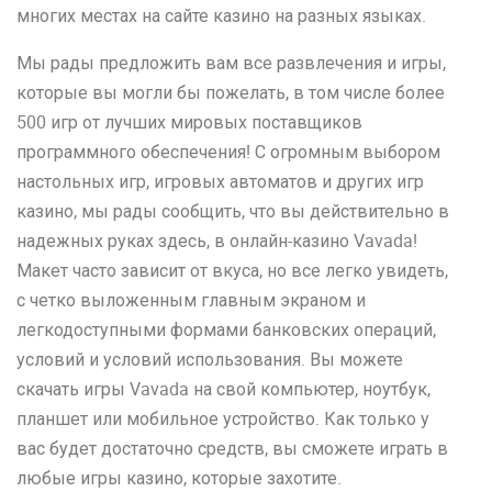
многих местах на сайте казино на разных языках.
Мы рады предложить вам все развлечения и игры,
которые вы могли бы пожелать, в том числе более
500 игр от лучших мировых поставщиков
программного обеспечения! С огромным выбором
настольных игр, игровых автоматов и других игр
казино, мы рады сообщить, что вы действительно в
надежных руках здесь, в онлайн-казино Vavada!
Макет часто зависит от вкуса, но все легко увидеть,
с четко выложенным главным экраном и
легкодоступными формами банковских операций,
условий и условий использования. Вы можете
скачать игры Vavada на свой компьютер, ноутбук,
планшет или мобильное устройство. Как только у
вас будет достаточно средств, вы сможете играть в
любые игры казино, которые захотите.