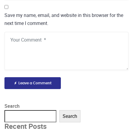
Save my name, email, and website in this browser for the
next time I comment.
Leave a Comment
Search
Search
Recent Posts